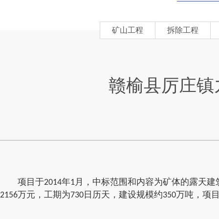
矿山工程
拆除工程
赣榆县厉庄镇
，
为
项目于
2014
年
1
月
中标范围和内容
矿体的露天建
，
为
，
，项
2156
万元
工期
730
日历天
建设规模约
350
万吨