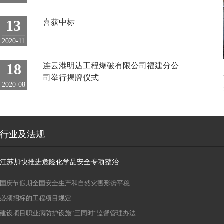
13
喜获中标
2020-11
18
连云港明达工程爆破有限公司福建分公
司举行揭牌仪式
2020-08
02
连云港明达工程爆破有限公司2018年度
新春联谊会
2018-03
行业及法规
08
青岛啤酒（连云港）有限公司烟囱爆破
江苏加快推进危险化学品安全专项整治
拆除
2018-02
国庆节假期全国安全生产和自然灾害形势平稳
21
宝钢马迹山港开山采石工程
必须招标的工程项目规定
建设项目职业病防护设施“三同时”监督管理办法
2017-12